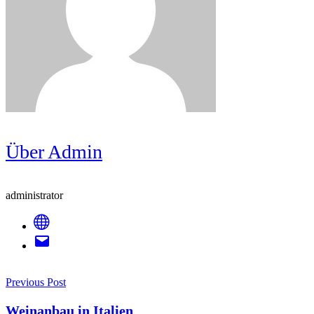
Über Admin
administrator
Post
Previous Post
Navigation
Weinanbau in Italien