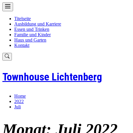
Skip
to
content
Titelseite
Ausbildung und Karriere
Essen und Trinken
Familie und Kinder
Haus und Garten
Kontakt
Townhouse Lichtenberg
Home
2022
Juli
Monat:
Juli 2022