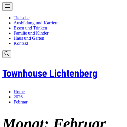
Skip
to
content
Titelseite
Ausbildung und Karriere
Essen und Trinken
Familie und Kinder
Haus und Garten
Kontakt
Townhouse Lichtenberg
Home
2026
Februar
Monat:
Februar