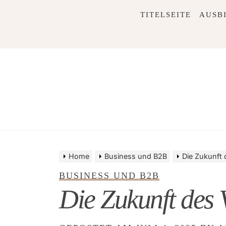
Skip
TITELSEITE
AUSB
to
content
Home
Business und B2B
Die Zukunft 
BUSINESS UND B2B
Die Zukunft des 