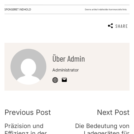
SHARE
Über Admin
Administrator
Post
Previous Post
Next Post
Navigation
Präzision und
Die Bedeutung von
Effizienz in der
Ladegeräten für